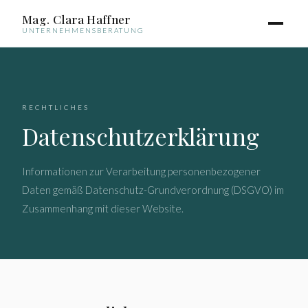
Mag. Clara Haffner
UNTERNEHMENSBERATUNG
RECHTLICHES
Datenschutz­erklärung
Informationen zur Verarbeitung personenbezogener
Daten gemäß Datenschutz-Grundverordnung (DSGVO) im
Zusammenhang mit dieser Website.